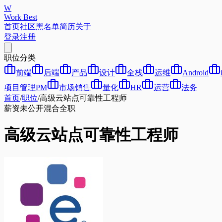
W
Work Best
首页
社区
黑名单
简历
关于
登录
注册
职位分类
前端
后端
产品
设计
全栈
运维
Android
项目管理PM
市场销售
量化
HR
运营
法务
首页
/
职位
/
高级云站点可靠性工程师
薪资未公开
混合
全职
高级云站点可靠性工程师