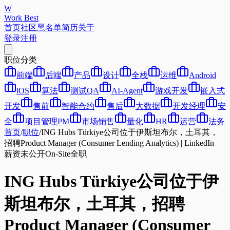
W
Work Best
首页
社区
黑名单
简历
关于
登录
注册
职位分类
前端
后端
产品
设计
全栈
运维
Android
iOS
算法
测试QA
AI-Agent
游戏开发
嵌入式
开发
售前
智能合约
售后
大数据
开发经理
安
全
项目管理PM
市场销售
量化
HR
运营
法务
首页
/
职位
/
ING Hubs Türkiye公司位于伊斯坦布尔，土耳其，
招聘Product Manager (Consumer Lending Analytics) | LinkedIn
薪资未公开
On-Site
全职
ING Hubs Türkiye公司位于伊
斯坦布尔，土耳其，招聘
Product Manager (Consumer