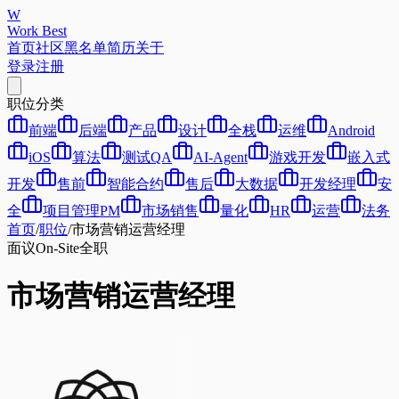
W
Work Best
首页
社区
黑名单
简历
关于
登录
注册
职位分类
前端
后端
产品
设计
全栈
运维
Android
iOS
算法
测试QA
AI-Agent
游戏开发
嵌入式
开发
售前
智能合约
售后
大数据
开发经理
安
全
项目管理PM
市场销售
量化
HR
运营
法务
首页
/
职位
/
市场营销运营经理
面议
On-Site
全职
市场营销运营经理