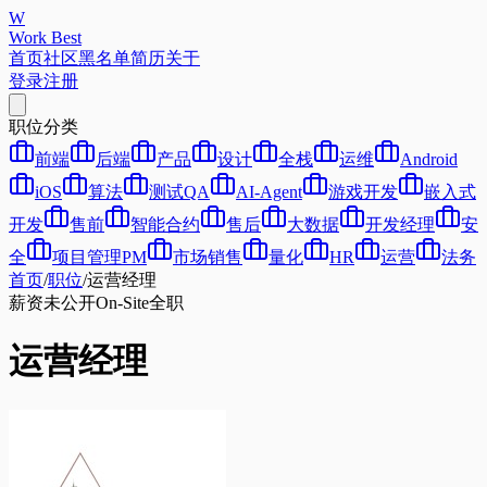
W
Work Best
首页
社区
黑名单
简历
关于
登录
注册
职位分类
前端
后端
产品
设计
全栈
运维
Android
iOS
算法
测试QA
AI-Agent
游戏开发
嵌入式
开发
售前
智能合约
售后
大数据
开发经理
安
全
项目管理PM
市场销售
量化
HR
运营
法务
首页
/
职位
/
运营经理
薪资未公开
On-Site
全职
运营经理