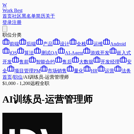
W
Work Best
首页
社区
黑名单
简历
关于
登录
注册
职位分类
前端
后端
产品
设计
全栈
运维
Android
iOS
算法
测试QA
AI-Agent
游戏开发
嵌入式
开发
售前
智能合约
售后
大数据
开发经理
安
全
项目管理PM
市场销售
量化
HR
运营
法务
首页
/
职位
/
AI训练员-运营管理师
$1,000 - 1,200
远程
全职
AI训练员-运营管理师