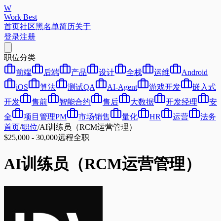
W
Work Best
首页
社区
黑名单
简历
关于
登录
注册
职位分类
前端
后端
产品
设计
全栈
运维
Android
iOS
算法
测试QA
AI-Agent
游戏开发
嵌入式
开发
售前
智能合约
售后
大数据
开发经理
安
全
项目管理PM
市场销售
量化
HR
运营
法务
首页
/
职位
/
AI训练员（RCM运营管理）
$25,000 - 30,000
远程
全职
AI训练员（RCM运营管理）