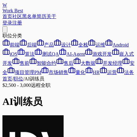
W
Work Best
首页
社区
黑名单
简历
关于
登录
注册
职位分类
前端
后端
产品
设计
全栈
运维
Android
iOS
算法
测试QA
AI-Agent
游戏开发
嵌入式
开发
售前
智能合约
售后
大数据
开发经理
安
全
项目管理PM
市场销售
量化
HR
运营
法务
首页
/
职位
/
AI训练员
$2,500 - 3,000
远程
全职
AI训练员