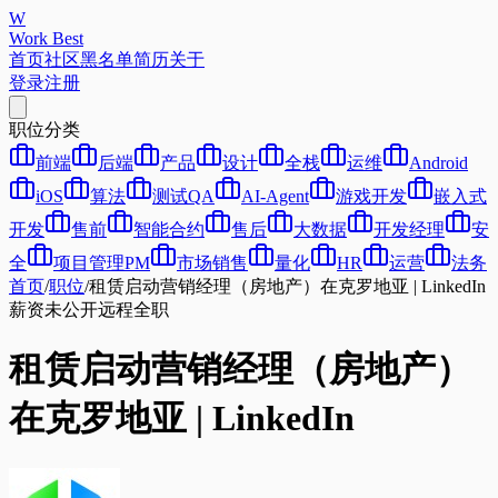
W
Work Best
首页
社区
黑名单
简历
关于
登录
注册
职位分类
前端
后端
产品
设计
全栈
运维
Android
iOS
算法
测试QA
AI-Agent
游戏开发
嵌入式
开发
售前
智能合约
售后
大数据
开发经理
安
全
项目管理PM
市场销售
量化
HR
运营
法务
首页
/
职位
/
租赁启动营销经理（房地产）在克罗地亚 | LinkedIn
薪资未公开
远程
全职
租赁启动营销经理（房地产）
在克罗地亚 | LinkedIn