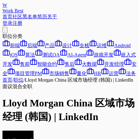
W
Work Best
首页
社区
黑名单
简历
关于
登录
注册
职位分类
前端
后端
产品
设计
全栈
运维
Android
iOS
算法
测试QA
AI-Agent
游戏开发
嵌入式
开发
售前
智能合约
售后
大数据
开发经理
安
全
项目管理PM
市场销售
量化
HR
运营
法务
首页
/
职位
/
Lloyd Morgan China 区域市场经理 (韩国) | LinkedIn
面议
混合
全职
Lloyd Morgan China 区域市场
经理 (韩国) | LinkedIn