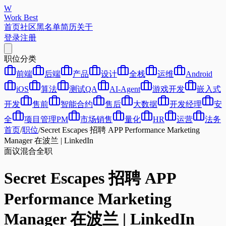
W
Work Best
首页
社区
黑名单
简历
关于
登录
注册
职位分类
前端
后端
产品
设计
全栈
运维
Android
iOS
算法
测试QA
AI-Agent
游戏开发
嵌入式
开发
售前
智能合约
售后
大数据
开发经理
安
全
项目管理PM
市场销售
量化
HR
运营
法务
首页
/
职位
/
Secret Escapes 招聘 APP Performance Marketing
Manager 在波兰 | LinkedIn
面议
混合
全职
Secret Escapes 招聘 APP
Performance Marketing
Manager 在波兰 | LinkedIn