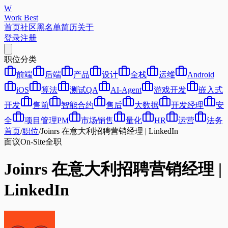
W
Work Best
首页
社区
黑名单
简历
关于
登录
注册
职位分类
前端
后端
产品
设计
全栈
运维
Android
iOS
算法
测试QA
AI-Agent
游戏开发
嵌入式
开发
售前
智能合约
售后
大数据
开发经理
安
全
项目管理PM
市场销售
量化
HR
运营
法务
首页
/
职位
/
Joinrs 在意大利招聘营销经理 | LinkedIn
面议
On-Site
全职
Joinrs 在意大利招聘营销经理 |
LinkedIn