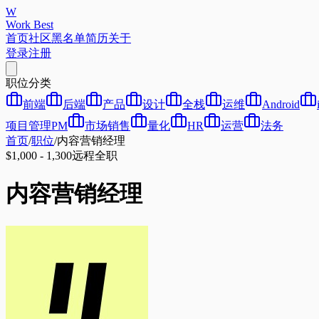
W
Work Best
首页
社区
黑名单
简历
关于
登录
注册
职位分类
前端
后端
产品
设计
全栈
运维
Android
项目管理PM
市场销售
量化
HR
运营
法务
首页
/
职位
/
内容营销经理
$1,000 - 1,300
远程
全职
内容营销经理