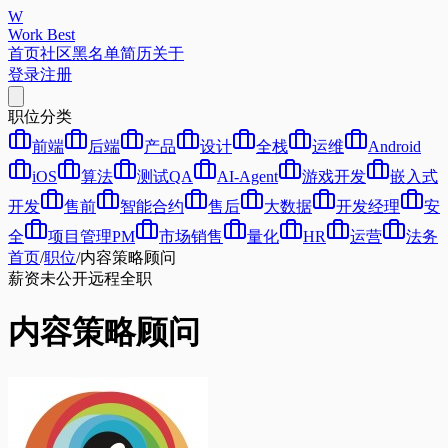
W
Work Best
首页
社区
黑名单
简历
关于
登录
注册
职位分类
前端
后端
产品
设计
全栈
运维
Android
iOS
算法
测试QA
AI-Agent
游戏开发
嵌入式
开发
售前
智能合约
售后
大数据
开发经理
安
全
项目管理PM
市场销售
量化
HR
运营
法务
首页
/
职位
/
内容策略顾问
薪资未公开
远程
全职
内容策略顾问