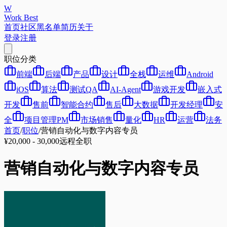
W
Work Best
首页
社区
黑名单
简历
关于
登录
注册
职位分类
前端
后端
产品
设计
全栈
运维
Android
iOS
算法
测试QA
AI-Agent
游戏开发
嵌入式
开发
售前
智能合约
售后
大数据
开发经理
安
全
项目管理PM
市场销售
量化
HR
运营
法务
首页
/
职位
/
营销自动化与数字内容专员
¥20,000 - 30,000
远程
全职
营销自动化与数字内容专员