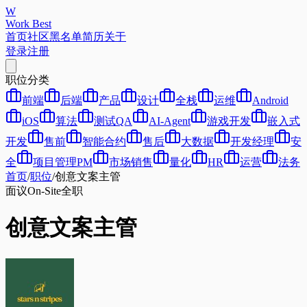
W
Work Best
首页
社区
黑名单
简历
关于
登录
注册
职位分类
前端
后端
产品
设计
全栈
运维
Android
iOS
算法
测试QA
AI-Agent
游戏开发
嵌入式
开发
售前
智能合约
售后
大数据
开发经理
安
全
项目管理PM
市场销售
量化
HR
运营
法务
首页
/
职位
/
创意文案主管
面议
On-Site
全职
创意文案主管