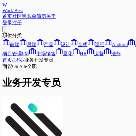
W
Work Best
首页
社区
黑名单
简历
关于
登录
注册
职位分类
前端
后端
产品
设计
全栈
运维
Android
项目管理PM
市场销售
量化
HR
运营
法务
首页
/
职位
/
业务开发专员
面议
On-Site
全职
业务开发专员