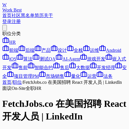
W
Work Best
首页
社区
黑名单
简历
关于
登录
注册
职位分类
HR
前端
后端
产品
设计
全栈
运维
Android
iOS
算法
测试QA
AI-Agent
游戏开发
嵌入式
开发
售前
智能合约
售后
大数据
开发经理
安
全
项目管理PM
市场销售
量化
运营
法务
首页
/
职位
/
FetchJobs.co 在美国招聘 React 开发人员 | LinkedIn
面议
On-Site
全职
HR
FetchJobs.co 在美国招聘 React
开发人员 | LinkedIn